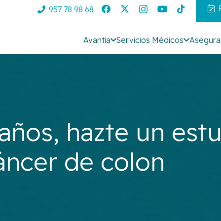
957 78 98 68
Avantia
Servicios Médicos
Asegura
 años, hazte un est
cáncer de colon