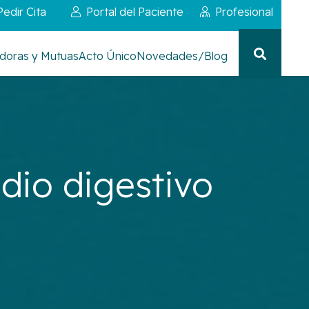
Pedir Cita
Portal del Paciente
Profesional
doras y Mutuas
Acto Único
Novedades/Blog
udio digestivo