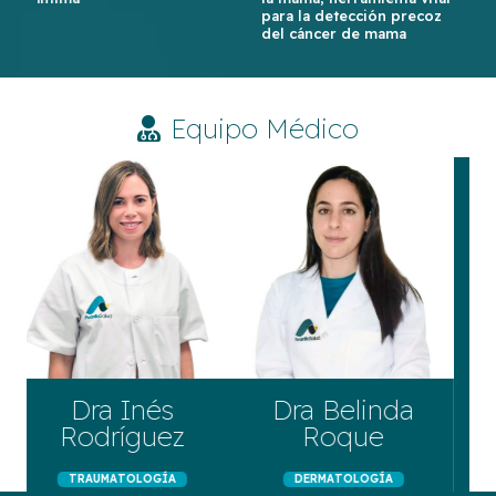
para la detección precoz
del cáncer de mama
Equipo Médico
Dr Nicolas Heit
Barbini
Manuel
Granados
RADIOLOGÍA
PSICOLOGÍA
a