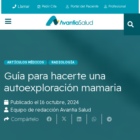
Llamar
Pedir Cita
Portal del Paciente
Profesional
ARTÍCULOS MÉDICOS
RADIOLOGÍA
Guía para hacerte una
autoexploración mamaria
Publicado el
16 octubre, 2024
Equipo de redacción Avantia Salud
Compártelo