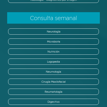
Consulta semanal
Neurología
Microbiota
Nutrición
Logopedia
Neumología
Cirugía Maxilofacial
Reumatología
Digestivo