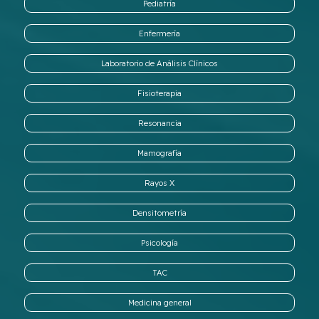
Pediatría
Enfermería
Laboratorio de Análisis Clínicos
Fisioterapia
Resonancia
Mamografía
Rayos X
Densitometría
Psicología
TAC
Medicina general