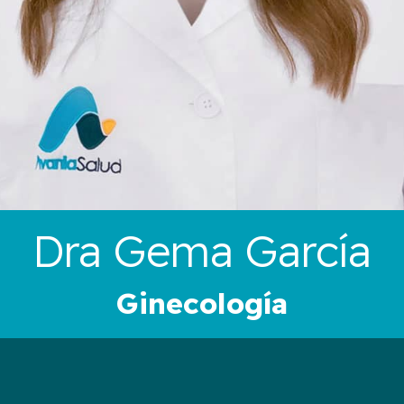
Dra Gema García
Ginecología