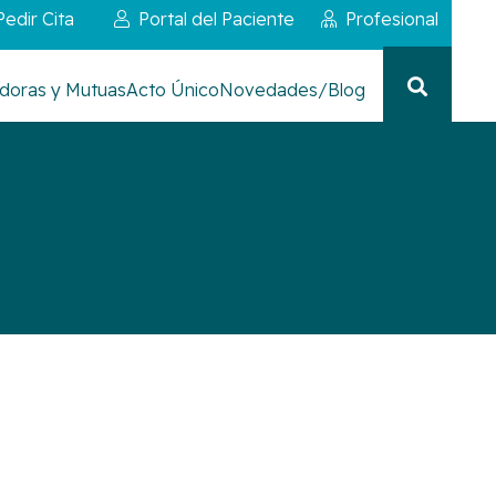
Pedir Cita
Portal del Paciente
Profesional
doras y Mutuas
Acto Único
Novedades/Blog