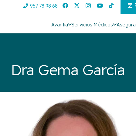
957 78 98 68
Avantia
Servicios Médicos
Asegura
Dra Gema García