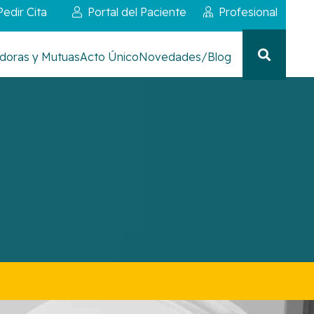
Pedir Cita
Portal del Paciente
Profesional
doras y Mutuas
Acto Único
Novedades/Blog