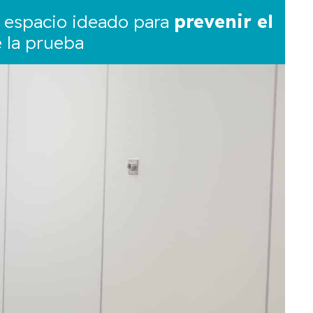
n espacio ideado para
prevenir el
e la prueba