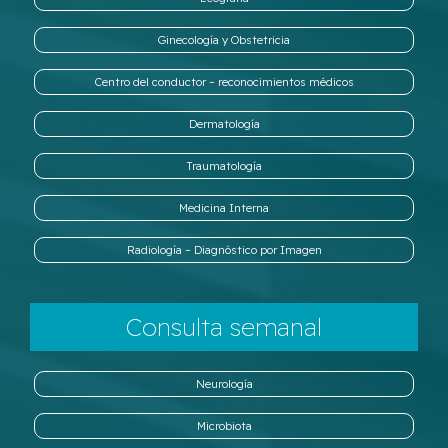
Ginecología y Obstetricia
Centro del conductor – reconocimientos médicos
Dermatología
Traumatología
Medicina Interna
Radiología – Diagnóstico por Imagen
Consulta semanal
Neurología
Microbiota