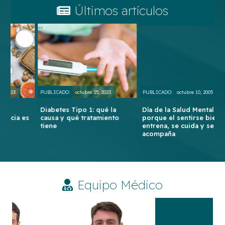
Últimos artículos
PUBLICADO:
octubre 25, 2023
PUBLICADO:
octubre 10, 2005
PU
Diabetes Tipo 1: qué la
Día de la Salud Mental:
E
es
causa y qué tratamiento
porque el sentirse bien se
L
tiene
entrena, se cuida y se
Ar
acompaña
H
Equipo Médico