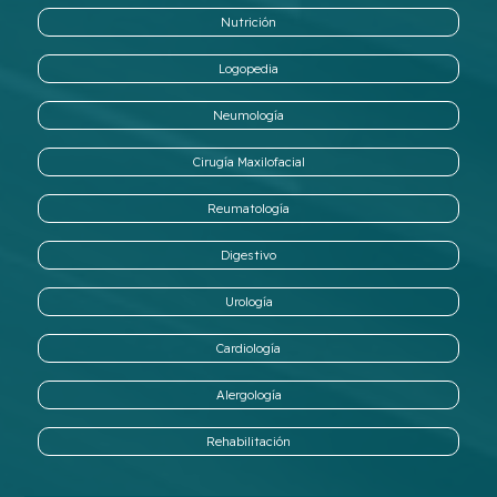
Nutrición
Logopedia
Neumología
Cirugía Maxilofacial
Reumatología
Digestivo
Urología
Cardiología
Alergología
Rehabilitación