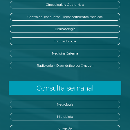
Ginecología y Obstetricia
Centro del conductor – reconocimientos médicos
Dermatología
Traumatología
Medicina Interna
Radiología – Diagnóstico por Imagen
Consulta semanal
Neurología
Microbiota
Nutrición