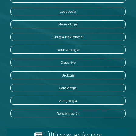
Logopedia
Neumología
Cirugía Maxilofacial
Reumatología
Digestivo
Urología
Cardiología
Alergología
Rehabilitación
Últimos artículos