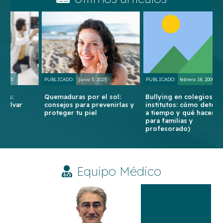
PUBLICADO:
junio 5, 2023
PUBLICADO:
febrero 18, 2000
PU
Quemaduras por el sol:
Bullying en colegios e
Q
consejos para prevenirlas y
institutos: cómo detectarlo
p
proteger tu piel
a tiempo y qué hacer (guía
V
para familias y
profesorado)
Equipo Médico