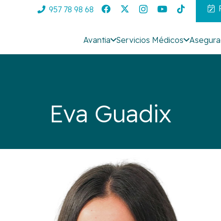
957 78 98 68
Avantia
Servicios Médicos
Asegura
Eva Guadix