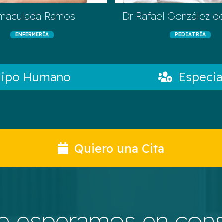
maculada Ramos
Dr Rafael González d
ENFERMERÍA
PEDIATRÍA
uipo Humano
Especia
Quiero una Cita
e esperamos en cons