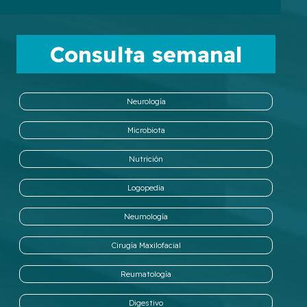
Consulta semanal
Neurología
Microbiota
Nutrición
Logopedia
Neumología
Cirugía Maxilofacial
Reumatología
Digestivo