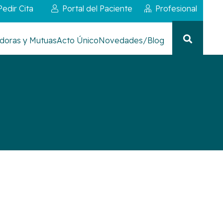
Pedir Cita
Portal del Paciente
Profesional
doras y Mutuas
Acto Único
Novedades/Blog